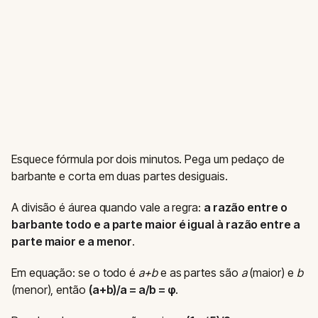
Esquece fórmula por dois minutos. Pega um pedaço de
barbante e corta em duas partes desiguais.
A divisão é áurea quando vale a regra:
a razão entre o
barbante todo e a parte maior é igual à razão entre a
parte maior e a menor
.
Em equação: se o todo é
a+b
e as partes são
a
(maior) e
b
(menor), então
(a+b)/a = a/b = φ
.