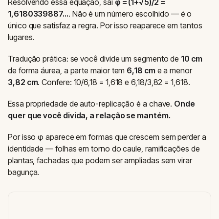
Resolvendo essa equação, sai
φ = (1+√5)/2 =
1,6180339887…
. Não é um número escolhido — é o
único que satisfaz a regra. Por isso reaparece em tantos
lugares.
Tradução prática: se você divide um segmento de
10 cm
de forma áurea, a parte maior tem
6,18 cm
e a menor
3,82 cm
. Confere: 10/6,18 = 1,618 e 6,18/3,82 = 1,618.
Essa propriedade de auto-replicação é a chave.
Onde
quer que você divida, a relação se mantém.
Por isso φ aparece em formas que crescem sem perder a
identidade — folhas em torno do caule, ramificações de
plantas, fachadas que podem ser ampliadas sem virar
bagunça.