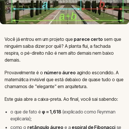
Você já entrou em um projeto que
parece certo
sem que
ninguém saiba dizer por quê? A planta flui, a fachada
respira, o pé-direito não é nem alto demais nem baixo
demais.
Provavelmente é o
número áureo
agindo escondido. A
matemática invisível que está debaixo de quase tudo o que
chamamos de "elegante" em arquitetura.
Este guia abre a caixa-preta. Ao final, você sai sabendo:
o que de fato é
φ = 1,618
(explicado como Feynman
explicaria);
como o
retângulo áureo
e a
espiral de Fibonacci
se