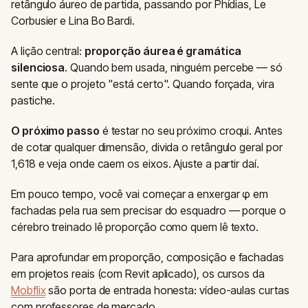
retângulo áureo de partida, passando por Phídias, Le
Corbusier e Lina Bo Bardi.
A lição central:
proporção áurea é gramática
silenciosa
. Quando bem usada, ninguém percebe — só
sente que o projeto "está certo". Quando forçada, vira
pastiche.
O próximo passo
é testar no seu próximo croqui. Antes
de cotar qualquer dimensão, divida o retângulo geral por
1,618 e veja onde caem os eixos. Ajuste a partir daí.
Em pouco tempo, você vai começar a enxergar φ em
fachadas pela rua sem precisar do esquadro — porque o
cérebro treinado lê proporção como quem lê texto.
Para aprofundar em proporção, composição e fachadas
em projetos reais (com Revit aplicado), os cursos da
Mobflix
são porta de entrada honesta: vídeo-aulas curtas
com professores de mercado.