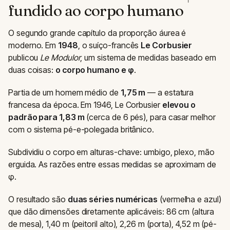
fundido ao corpo humano
O segundo grande capítulo da proporção áurea é
moderno. Em
1948
, o suíço-francês
Le Corbusier
publicou
Le Modulor
, um sistema de medidas baseado em
duas coisas:
o corpo humano e φ
.
Partia de um homem médio de
1,75 m
— a estatura
francesa da época. Em 1946, Le Corbusier
elevou o
padrão para 1,83 m
(cerca de 6 pés), para casar melhor
com o sistema pé-e-polegada britânico.
Subdividiu o corpo em alturas-chave: umbigo, plexo, mão
erguida. As razões entre essas medidas se aproximam de
φ.
O resultado são
duas séries numéricas
(vermelha e azul)
que dão dimensões diretamente aplicáveis: 86 cm (altura
de mesa), 1,40 m (peitoril alto), 2,26 m (porta), 4,52 m (pé-