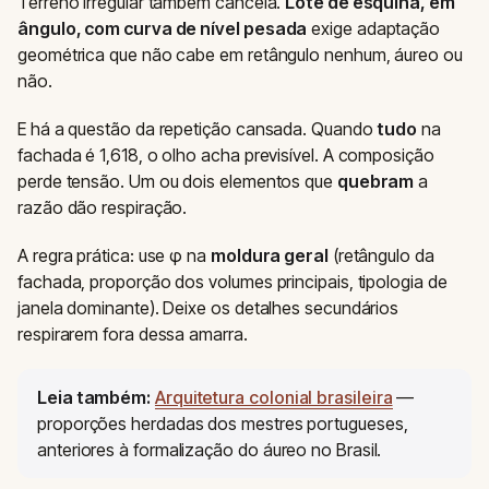
Terreno irregular também cancela.
Lote de esquina, em
ângulo, com curva de nível pesada
exige adaptação
geométrica que não cabe em retângulo nenhum, áureo ou
não.
E há a questão da repetição cansada. Quando
tudo
na
fachada é 1,618, o olho acha previsível. A composição
perde tensão. Um ou dois elementos que
quebram
a
razão dão respiração.
A regra prática: use φ na
moldura geral
(retângulo da
fachada, proporção dos volumes principais, tipologia de
janela dominante). Deixe os detalhes secundários
respirarem fora dessa amarra.
Leia também:
Arquitetura colonial brasileira
—
proporções herdadas dos mestres portugueses,
anteriores à formalização do áureo no Brasil.