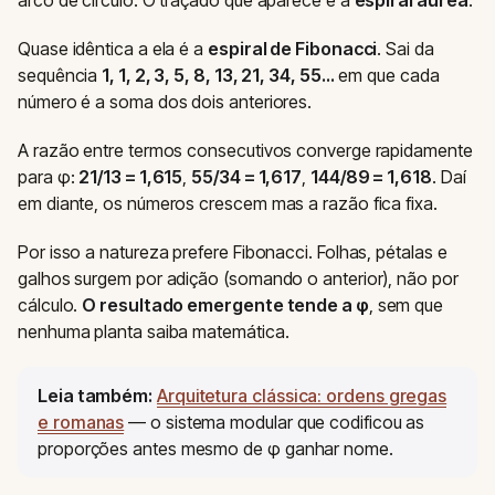
Quase idêntica a ela é a
espiral de Fibonacci
. Sai da
sequência
1, 1, 2, 3, 5, 8, 13, 21, 34, 55…
em que cada
número é a soma dos dois anteriores.
A razão entre termos consecutivos converge rapidamente
para φ:
21/13 = 1,615
,
55/34 = 1,617
,
144/89 = 1,618
. Daí
em diante, os números crescem mas a razão fica fixa.
Por isso a natureza prefere Fibonacci. Folhas, pétalas e
galhos surgem por adição (somando o anterior), não por
cálculo.
O resultado emergente tende a φ
, sem que
nenhuma planta saiba matemática.
Leia também:
Arquitetura clássica: ordens gregas
e romanas
— o sistema modular que codificou as
proporções antes mesmo de φ ganhar nome.