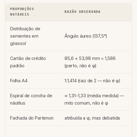
PROPORÇÕES
RAZÃO OBSERVADA
NOTÁVEIS
Distribuição de
sementes em
Ângulo áureo (137,5°)
girassol
Cartão de crédito
85,6 × 53,98 mm = 1,586
padrão
(perto, não é φ)
Folha A4
1:1,414 (raiz de 2 — não é φ)
Espiral de concha de
≈ 1,31–1,33 (média medida) —
náutilus
mito comum, não é φ
Fachada do Partenon
atribuída a φ, mas debatida