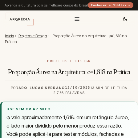
Aprenda arquitetura com os melhores cursos do Brasil
Conhecer a Mobflix →
Início
›
Projetos e Design
›
Proporção Áurea na Arquitetura: φ=1,618 na
Prática
PROJETOS E DESIGN
Proporção Áurea na Arquitetura: φ=1,618 na Prática
POR
ARQ. LUCAS SERRANO
15/10/2025
13 MIN DE LEITURA
2.756 PALAVRAS
USE SEM CRIAR MITO
φ vale aproximadamente 1,618: em um retângulo áureo,
o lado maior dividido pelo menor produz essa razão.
Você pode aplicá-la para testar módulos, fachadas e