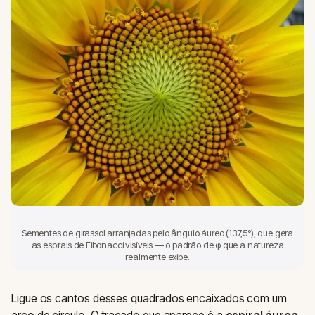
Sementes de girassol arranjadas pelo ângulo áureo (137,5°), que gera
as espirais de Fibonacci visíveis — o padrão de φ que a natureza
realmente exibe.
Ligue os cantos desses quadrados encaixados com um
arco de círculo. O traçado que aparece é a
espiral áurea
.