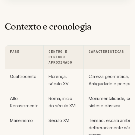
Contexto e cronologia
FASE
CENTRO E
CARACTERÍSTICAS
PERÍODO
APROXIMADO
Quattrocento
Florença,
Clareza geométrica, e
século XV
Antiguidade e perspect
Alto
Roma, início
Monumentalidade, cent
Renascimento
do século XVI
síntese clássica
Maneirismo
Século XVI
Tensão, escala ambígu
deliberadamente não c
regras