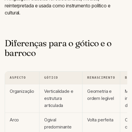
reinterpretada e usada como instrumento político e
cultural.
Diferenças para o gótico e o
barroco
ASPECTO
GÓTICO
RENASCIMENTO
BAR
Organização
Verticalidade e
Geometria e
Mov
estrutura
ordem legível
int
articulada
dra
Arco
Ogival
Volta perfeita
Cur
predominante
co