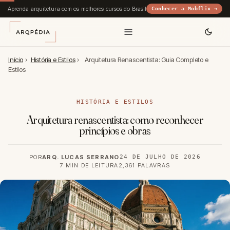
Aprenda arquitetura com os melhores cursos do Brasil
Conhecer a Mobflix →
Início
›
História e Estilos
›
Arquitetura Renascentista: Guia Completo e
Estilos
HISTÓRIA E ESTILOS
Arquitetura renascentista: como reconhecer
princípios e obras
POR
ARQ. LUCAS SERRANO
24 DE JULHO DE 2026
7 MIN DE LEITURA
2,361 PALAVRAS