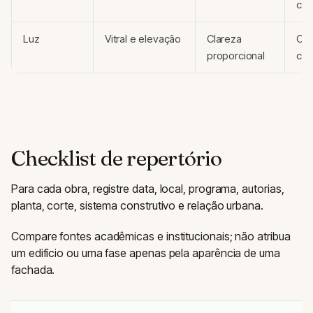
co
Luz
Vitral e elevação
Clareza
Con
proporcional
cên
Checklist de repertório
Para cada obra, registre data, local, programa, autorias,
planta, corte, sistema construtivo e relação urbana.
Compare fontes acadêmicas e institucionais; não atribua
um edifício ou uma fase apenas pela aparência de uma
fachada.