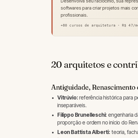
Desenvolva seu raciocínio, sua repre
softwares para criar projetos mais c
profissionais.
+80 cursos de arquitetura · R$ 47/m
20 arquitetos e contr
Antiguidade, Renascimento e
Vitrúvio:
referência histórica para 
inseparáveis.
Filippo Brunelleschi:
engenharia da
proporção e ordem no início do Re
Leon Battista Alberti:
teoria, fach