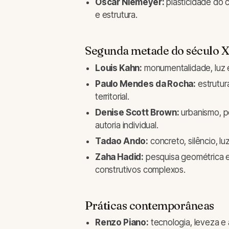
Oscar Niemeyer:
plasticidade do 
e estrutura.
Segunda metade do século 
Louis Kahn:
monumentalidade, luz e
Paulo Mendes da Rocha:
estrutur
territorial.
Denise Scott Brown:
urbanismo, pe
autoria individual.
Tadao Ando:
concreto, silêncio, l
Zaha Hadid:
pesquisa geométrica e
construtivos complexos.
Práticas contemporâneas
Renzo Piano:
tecnologia, leveza 