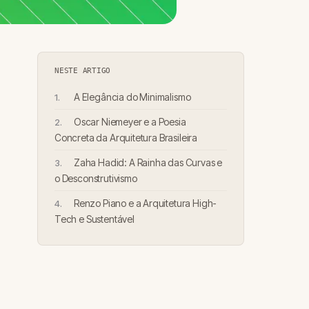
NESTE ARTIGO
A Elegância do Minimalismo
Oscar Niemeyer e a Poesia
Concreta da Arquitetura Brasileira
Zaha Hadid: A Rainha das Curvas e
o Desconstrutivismo
Renzo Piano e a Arquitetura High-
Tech e Sustentável