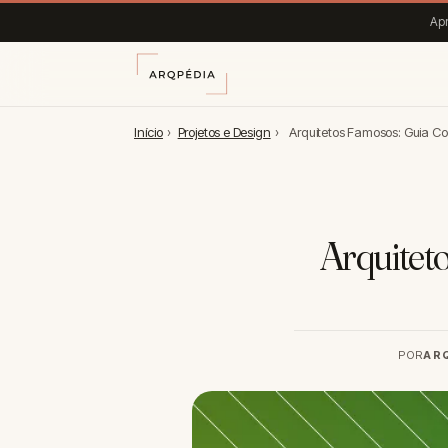
Apr
Início
›
Projetos e Design
›
Arquitetos Famosos: Guia C
Arquiteto
POR
AR