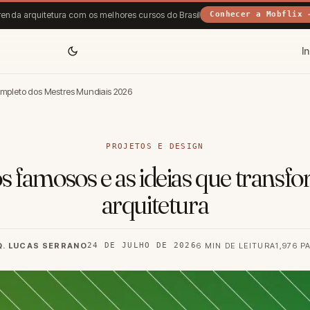
enda arquitetura com os melhores cursos do Brasil
Conhecer a Mobflix 
In
ompleto dos Mestres Mundiais 2026
PROJETOS E DESIGN
s famosos e as ideias que trans
arquitetura
Q. LUCAS SERRANO
24 DE JULHO DE 2026
6 MIN DE LEITURA
1,976 P