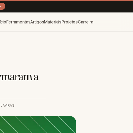
→
ício
Ferramentas
Artigos
Materiais
Projetos
Carreira
formaram a
ALAVRAS