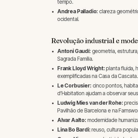
tempo.
Andrea Palladio:
clareza geométrica
ocidental.
Revolução industrial e mod
Antoni Gaudí:
geometria, estrutura
Sagrada Família.
Frank Lloyd Wright:
planta fluida,
exemplificadas na Casa da Cascata
Le Corbusier:
cinco pontos, habita
d’Habitation ajudam a observar seus
Ludwig Mies van der Rohe:
precis
Pavilhão de Barcelona e na Farnswo
Alvar Aalto:
modernidade humanizada
Lina Bo Bardi:
reuso, cultura popul