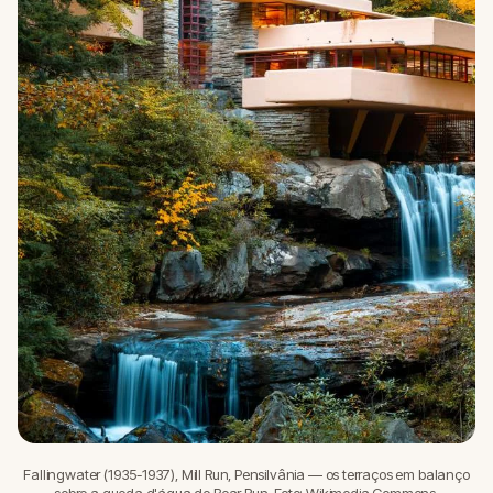
Fallingwater (1935-1937), Mill Run, Pensilvânia — os terraços em balanço