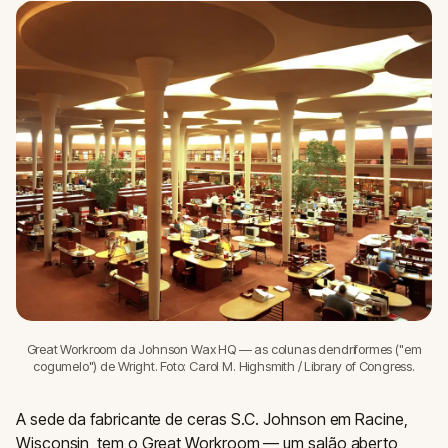
Great Workroom da Johnson Wax HQ — as colunas dendriformes ("em
cogumelo") de Wright. Foto: Carol M. Highsmith / Library of Congress.
A sede da fabricante de ceras S.C. Johnson em Racine,
Wisconsin, tem o Great Workroom — um salão aberto