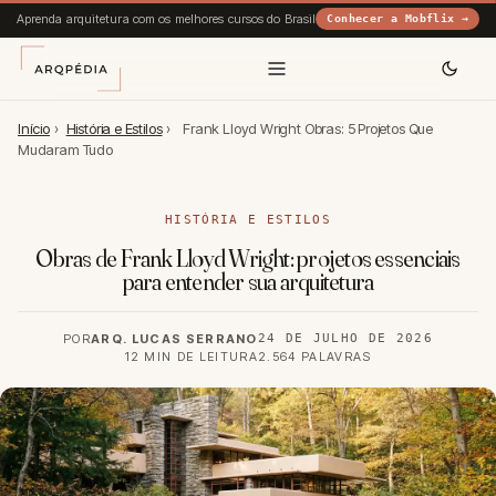
Aprenda arquitetura com os melhores cursos do Brasil
Conhecer a Mobflix →
Início
›
História e Estilos
›
Frank Lloyd Wright Obras: 5 Projetos Que
Mudaram Tudo
HISTÓRIA E ESTILOS
Obras de Frank Lloyd Wright: projetos essenciais
para entender sua arquitetura
POR
ARQ. LUCAS SERRANO
24 DE JULHO DE 2026
12 MIN DE LEITURA
2.564 PALAVRAS