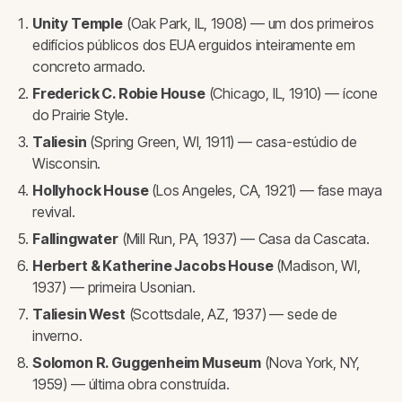
Unity Temple
(Oak Park, IL, 1908) — um dos primeiros
edifícios públicos dos EUA erguidos inteiramente em
concreto armado.
Frederick C. Robie House
(Chicago, IL, 1910) — ícone
do Prairie Style.
Taliesin
(Spring Green, WI, 1911) — casa-estúdio de
Wisconsin.
Hollyhock House
(Los Angeles, CA, 1921) — fase maya
revival.
Fallingwater
(Mill Run, PA, 1937) — Casa da Cascata.
Herbert & Katherine Jacobs House
(Madison, WI,
1937) — primeira Usonian.
Taliesin West
(Scottsdale, AZ, 1937) — sede de
inverno.
Solomon R. Guggenheim Museum
(Nova York, NY,
1959) — última obra construída.