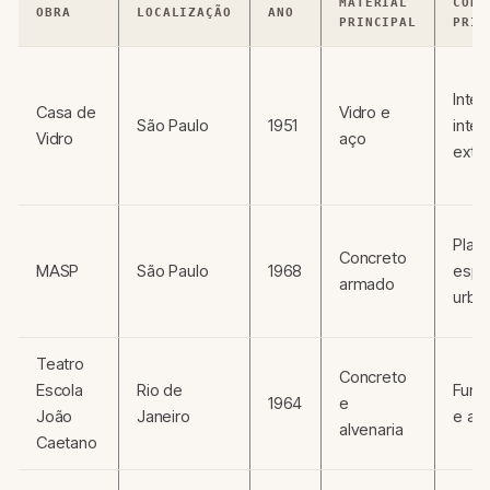
MATERIAL
CONC
OBRA
LOCALIZAÇÃO
ANO
PRINCIPAL
PRIN
Inte
Casa de
Vidro e
São Paulo
1951
inter
Vidro
aço
exter
Plant
Concreto
MASP
São Paulo
1968
espa
armado
urba
Teatro
Concreto
Escola
Rio de
Func
1964
e
João
Janeiro
e acú
alvenaria
Caetano