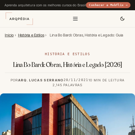
Aprenda arquitetura com os melhores cursos do Brasil
Conhecer a Mobflix →
Início
›
História e Estilos
›
Lina Bo Bardi: Obras, História e Legado: Guia
HISTÓRIA E ESTILOS
Lina Bo Bardi: Obras, História e Legado [2026]
POR
ARQ. LUCAS SERRANO
20/11/2021
10 MIN DE LEITURA
2,145 PALAVRAS