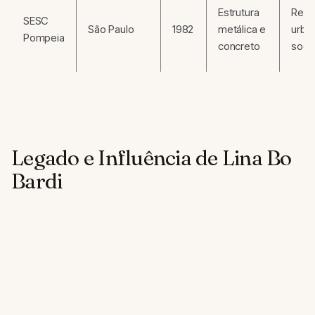
Estrutura
Requ
SESC
São Paulo
1982
metálica e
urba
Pompeia
concreto
socia
Legado e Influência de Lina Bo
Bardi