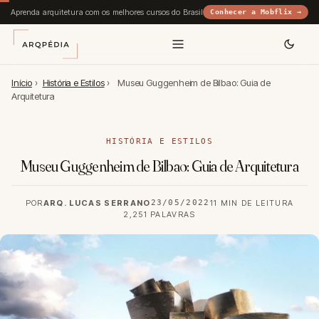
Aprenda arquitetura com os melhores cursos do Brasil
Conhecer a Mobflix →
Início
›
História e Estilos
›
Museu Guggenheim de Bilbao: Guia de
Arquitetura
HISTÓRIA E ESTILOS
Museu Guggenheim de Bilbao: Guia de Arquitetura
POR
ARQ. LUCAS SERRANO
23/05/2022
11 MIN DE LEITURA
2,251 PALAVRAS