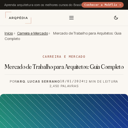
Aprenda arquitetura com os melhores cursos do Brasil
Conhecer a Mobflix →
Início
›
Carreira e Mercado
›
Mercado de Trabalho para Arquitetos: Guia
Completo
CARREIRA E MERCADO
Mercado de Trabalho para Arquitetos: Guia Completo
POR
ARQ. LUCAS SERRANO
18/01/2024
12 MIN DE LEITURA
2,450 PALAVRAS