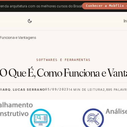
enda arquitetura com os melhores cursos do Brasil
Conhecer a Mobflix 
In
 Funciona e Vantagens
SOFTWARES E FERRAMENTAS
 O Que É, Como Funciona e Vant
OR
ARQ. LUCAS SERRANO
05/09/2023
14 MIN DE LEITURA
2,895 PALAV