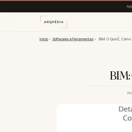
Apr
Início
›
Softwares e Ferramentas
›
BIM: O Que É, Como
BIM:
P