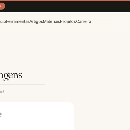
→
ício
Ferramentas
Artigos
Materiais
Projetos
Carreira
agens
RAS