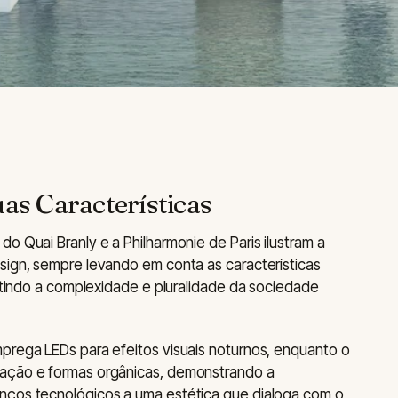
uas Características
o Quai Branly e a Philharmonie de Paris ilustram a
sign, sempre levando em conta as características
letindo a complexidade e pluralidade da sociedade
prega LEDs para efeitos visuais noturnos, enquanto o
tação e formas orgânicas, demonstrando a
nços tecnológicos a uma estética que dialoga com o