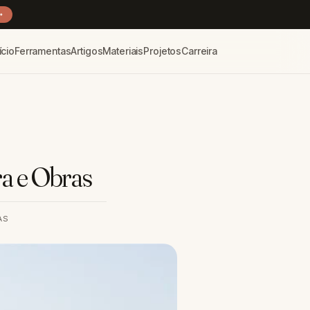
→
ício
Ferramentas
Artigos
Materiais
Projetos
Carreira
ra e Obras
AS