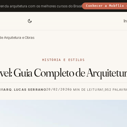
enda arquitetura com os melhores cursos do Brasil
Conhecer a Mobflix 
In
e Arquitetura e Obras
HISTÓRIA E ESTILOS
el: Guia Completo de Arquitetu
OR
ARQ. LUCAS SERRANO
20/02/2026
9 MIN DE LEITURA
1,952 PALAVR