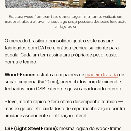
Estrutura wood-frame em fase de montagem: montantes verticais em
madeira tratada e travamentos diagonais já posicionados sobre fundação
em laje radier.
O mercado brasileiro consolidou quatro sistemas pré-
fabricados com DATec e prática técnica suficiente para
escala. Cada um tem assinatura própria de peso, custo,
norma e tempo.
Wood-Frame:
estrutura em painéis de
madeira tratada
de
seção pequena (5×10 cm), preenchidos com lã mineral e
fechados com OSB externo e gesso acartonado interno.
É leve, monta rápido e tem ótimo desempenho térmico —
mas exige projeto cuidadoso de impermeabilização contra
umidade ascendente e infiltração lateral.
LSF (Light Steel Frame):
mesma lógica do wood-frame,