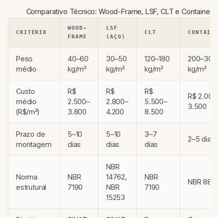
Comparativo Técnico: Wood-Frame, LSF, CLT e Container
WOOD-
LSF
CRITÉRIO
CLT
CONTAIN
FRAME
(AÇO)
Peso
40–60
30–50
120–180
200–300
médio
kg/m²
kg/m²
kg/m²
kg/m²
Custo
R$
R$
R$
R$ 2.000
médio
2.500–
2.800–
5.500–
3.500
(R$/m²)
3.800
4.200
8.500
Prazo de
5–10
5–10
3–7
2–5 dias
montagem
dias
dias
dias
NBR
Norma
NBR
14762,
NBR
NBR 880
estrutural
7190
NBR
7190
15253