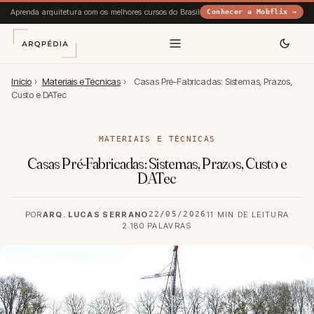
Aprenda arquitetura com os melhores cursos do Brasil
Conhecer a Mobflix →
Início
›
Materiais e Técnicas
›
Casas Pré-Fabricadas: Sistemas, Prazos,
Custo e DATec
MATERIAIS E TÉCNICAS
Casas Pré-Fabricadas: Sistemas, Prazos, Custo e
DATec
POR
ARQ. LUCAS SERRANO
22/05/2026
11 MIN DE LEITURA
2.180 PALAVRAS