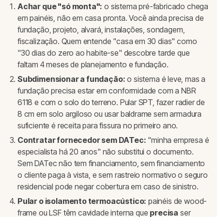
Achar que "só monta":
o sistema pré-fabricado chega
em painéis, não em casa pronta. Você ainda precisa de
fundação, projeto, alvará, instalações, sondagem,
fiscalização. Quem entende "casa em 30 dias" como
"30 dias do zero ao habite-se" descobre tarde que
faltam 4 meses de planejamento e fundação.
Subdimensionar a fundação:
o sistema é leve, mas a
fundação precisa estar em conformidade com a NBR
6118 e com o solo do terreno. Pular SPT, fazer radier de
8 cm em solo argiloso ou usar baldrame sem armadura
suficiente é receita para fissura no primeiro ano.
Contratar fornecedor sem DATec:
"minha empresa é
especialista há 20 anos" não substitui o documento.
Sem DATec não tem financiamento, sem financiamento
o cliente paga à vista, e sem rastreio normativo o seguro
residencial pode negar cobertura em caso de sinistro.
Pular o isolamento termoacústico:
painéis de wood-
frame ou LSF têm cavidade interna que
precisa
ser