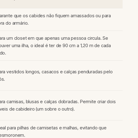
arante que os cabides não fiquem amassados ou para
ora do armário.
ara um closet em que apenas uma pessoa circula. Se
ouver uma ilha, o ideal é ter de 90 cm a 1,20 m de cada
ado.
ara vestidos longos, casacos e calças penduradas pelo
ós.
ara camisas, blusas e calças dobradas. Permite criar dois
íveis de cabideiro (um sobre o outro).
deal para pilhas de camisetas e malhas, evitando que
esmoronem.