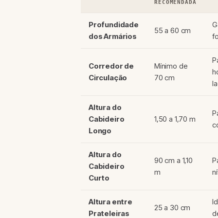
RECOMENDADA
Profundidade
G
55 a 60 cm
dos Armários
f
P
Corredor de
Mínimo de
h
Circulação
70 cm
l
Altura do
P
Cabideiro
1,50 a 1,70 m
c
Longo
Altura do
90 cm a 1,10
P
Cabideiro
m
n
Curto
Altura entre
I
25 a 30 cm
Prateleiras
d