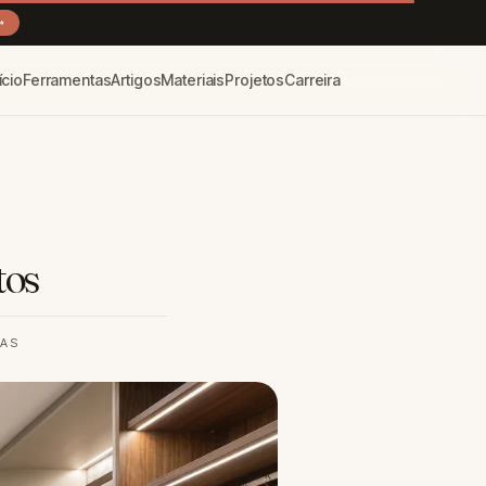
→
ício
Ferramentas
Artigos
Materiais
Projetos
Carreira
tos
RAS