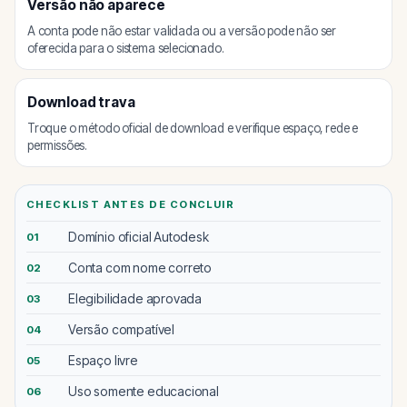
Versão não aparece
A conta pode não estar validada ou a versão pode não ser
oferecida para o sistema selecionado.
Download trava
Troque o método oficial de download e verifique espaço, rede e
permissões.
CHECKLIST ANTES DE CONCLUIR
Domínio oficial Autodesk
01
Conta com nome correto
02
Elegibilidade aprovada
03
Versão compatível
04
Espaço livre
05
Uso somente educacional
06