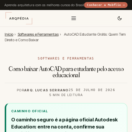
Aprenda arquitetura com os melhores cursos do Brasil
Conhecer a Mobflix →
Início
›
Softwares e Ferramentas
›
AutoCAD Estudante Grátis: Quem Tem
Direito e Como Baixar
SOFTWARES E FERRAMENTAS
Como baixar AutoCAD para estudante pelo acesso
educacional
POR
ARQ. LUCAS SERRANO
25 DE JULHO DE 2026
5 MIN DE LEITURA
CAMINHO OFICIAL
O caminho seguro é a página oficial
Autodesk
Education
: entre na conta, confirme sua