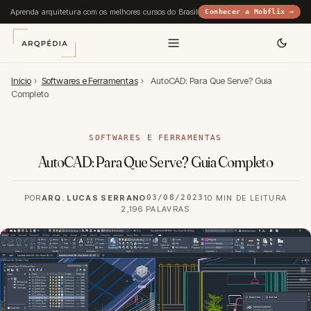
Aprenda arquitetura com os melhores cursos do Brasil
Conhecer a Mobflix →
Início
›
Softwares e Ferramentas
›
AutoCAD: Para Que Serve? Guia
Completo
SOFTWARES E FERRAMENTAS
AutoCAD: Para Que Serve? Guia Completo
POR
ARQ. LUCAS SERRANO
03/08/2023
10 MIN DE LEITURA
2,196 PALAVRAS