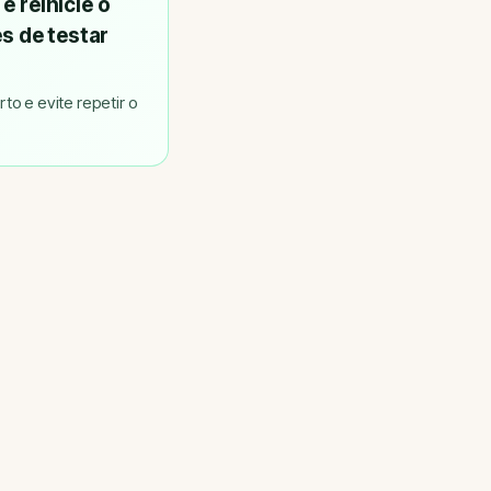
e reinicie o
s de testar
to e evite repetir o