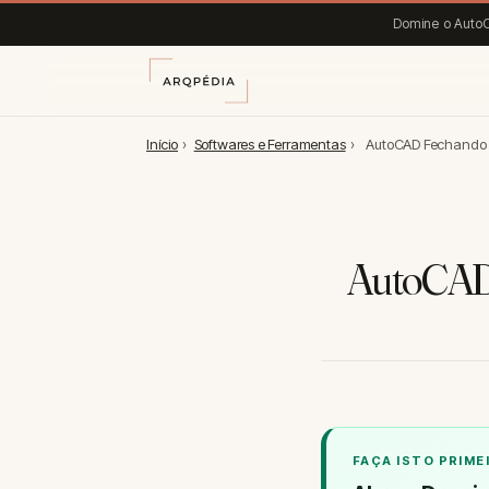
Domine o AutoC
Início
›
Softwares e Ferramentas
›
AutoCAD Fechando S
AutoCAD 
FAÇA ISTO PRIME