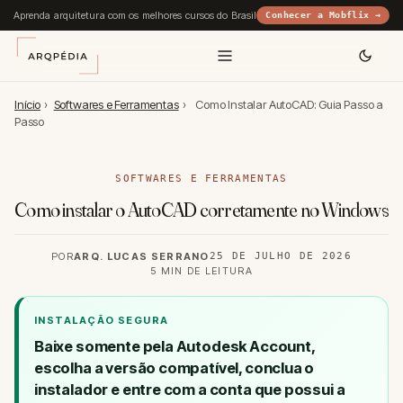
Aprenda arquitetura com os melhores cursos do Brasil
Conhecer a Mobflix →
Início
›
Softwares e Ferramentas
›
Como Instalar AutoCAD: Guia Passo a
Passo
SOFTWARES E FERRAMENTAS
Como instalar o AutoCAD corretamente no Windows
POR
ARQ. LUCAS SERRANO
25 DE JULHO DE 2026
5 MIN DE LEITURA
INSTALAÇÃO SEGURA
Baixe somente pela
Autodesk Account
,
escolha a versão compatível, conclua o
instalador e entre com a conta que possui a