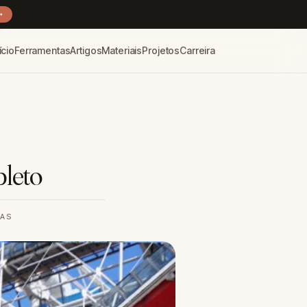
→
ício
Ferramentas
Artigos
Materiais
Projetos
Carreira
pleto
RAS