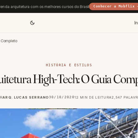
enda arquitetura com os melhores cursos do Brasil
Conhecer a Mobflix 
In
a Completo
HISTÓRIA E ESTILOS
itetura High-Tech: O Guia Com
R
ARQ. LUCAS SERRANO
30/10/2020
12 MIN DE LEITURA
2,547 PALAV