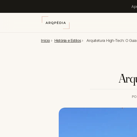
Apr
Início
›
História e Estilos
›
Arquitetura High-Tech: O Gui
Arqu
PO