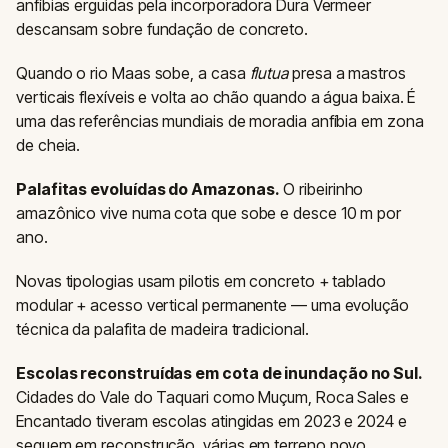
anfíbias erguidas pela incorporadora Dura Vermeer
descansam sobre fundação de concreto.
Quando o rio Maas sobe, a casa
flutua
presa a mastros
verticais flexíveis e volta ao chão quando a água baixa. É
uma das referências mundiais de moradia anfíbia em zona
de cheia.
Palafitas evoluídas do Amazonas.
O ribeirinho
amazônico vive numa cota que sobe e desce 10 m por
ano.
Novas tipologias usam pilotis em concreto + tablado
modular + acesso vertical permanente — uma evolução
técnica da palafita de madeira tradicional.
Escolas reconstruídas em cota de inundação no Sul.
Cidades do Vale do Taquari como Muçum, Roca Sales e
Encantado tiveram escolas atingidas em 2023 e 2024 e
seguem em reconstrução, várias em terreno novo.