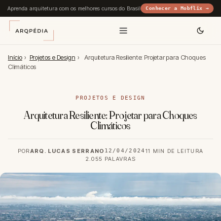
Aprenda arquitetura com os melhores cursos do Brasil
Conhecer a Mobflix →
Início
›
Projetos e Design
›
Arquitetura Resiliente: Projetar para Choques
Climáticos
PROJETOS E DESIGN
Arquitetura Resiliente: Projetar para Choques
Climáticos
POR
ARQ. LUCAS SERRANO
12/04/2024
11 MIN DE LEITURA
2.055 PALAVRAS