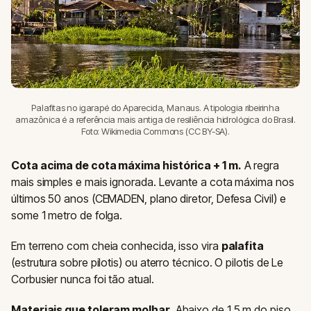
Palafitas no igarapé do Aparecida, Manaus. A tipologia ribeirinha
amazônica é a referência mais antiga de resiliência hidrológica do Brasil.
Foto: Wikimedia Commons (CC BY-SA).
Cota acima de cota máxima histórica + 1 m.
A regra
mais simples e mais ignorada. Levante a cota máxima nos
últimos 50 anos (CEMADEN, plano diretor, Defesa Civil) e
some 1 metro de folga.
Em terreno com cheia conhecida, isso vira
palafita
(estrutura sobre pilotis) ou aterro técnico. O pilotis de Le
Corbusier nunca foi tão atual.
Materiais que toleram molhar.
Abaixo de 1,5 m do piso,