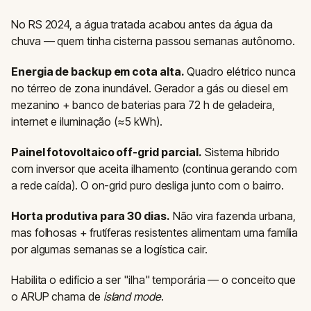
No RS 2024, a água tratada acabou antes da água da
chuva — quem tinha cisterna passou semanas autônomo.
Energia de backup em cota alta.
Quadro elétrico nunca
no térreo de zona inundável. Gerador a gás ou diesel em
mezanino + banco de baterias para 72 h de geladeira,
internet e iluminação (≈5 kWh).
Painel fotovoltaico off-grid parcial.
Sistema híbrido
com inversor que aceita ilhamento (continua gerando com
a rede caída). O on-grid puro desliga junto com o bairro.
Horta produtiva para 30 dias.
Não vira fazenda urbana,
mas folhosas + frutíferas resistentes alimentam uma família
por algumas semanas se a logística cair.
Habilita o edifício a ser "ilha" temporária — o conceito que
o ARUP chama de
island mode
.