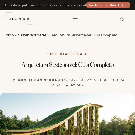
Aprenda arquitetura com os melhores cursos do Brasil
Conhecer a Mobflix →
Início
›
Sustentabilidade
›
Arquitetura Sustentável: Guia Completo
SUSTENTABILIDADE
Arquitetura Sustentável: Guia Completo
POR
ARQ. LUCAS SERRANO
22/05/2025
12 MIN DE LEITURA
2,529 PALAVRAS