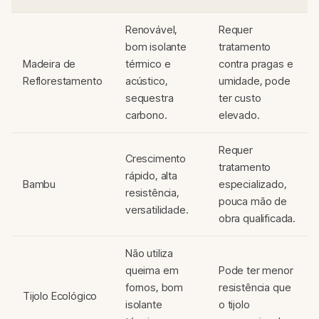
Renovável,
Requer
bom isolante
tratamento
Madeira de
térmico e
contra pragas e
Reflorestamento
acústico,
umidade, pode
sequestra
ter custo
carbono.
elevado.
Requer
Crescimento
tratamento
rápido, alta
Bambu
especializado,
resistência,
pouca mão de
versatilidade.
obra qualificada.
Não utiliza
queima em
Pode ter menor
fornos, bom
resistência que
Tijolo Ecológico
isolante
o tijolo