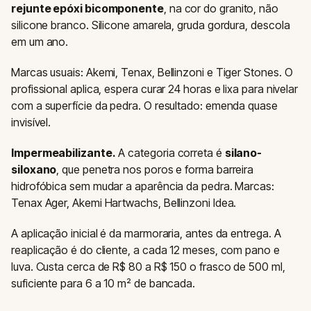
rejunte epóxi bicomponente
, na cor do granito, não
silicone branco. Silicone amarela, gruda gordura, descola
em um ano.
Marcas usuais: Akemi, Tenax, Bellinzoni e Tiger Stones. O
profissional aplica, espera curar 24 horas e lixa para nivelar
com a superfície da pedra. O resultado: emenda quase
invisível.
Impermeabilizante.
A categoria correta é
silano-
siloxano
, que penetra nos poros e forma barreira
hidrofóbica sem mudar a aparência da pedra. Marcas:
Tenax Ager, Akemi Hartwachs, Bellinzoni Idea.
A aplicação inicial é da marmoraria, antes da entrega. A
reaplicação é do cliente, a cada 12 meses, com pano e
luva. Custa cerca de R$ 80 a R$ 150 o frasco de 500 ml,
suficiente para 6 a 10 m² de bancada.