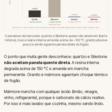
~0,3%
~0,04%
~0,02%
Granito
Mármore
Quartzo
Silestone
✓ panela quente
✓ panela quente
✗ resina >150 °C
✗ resina >150 °C
mancha com ácido
Menos poro = menos mancha, mas os compósitos com resina não aceitam caçarola fervente direta. Granito equilibra os dois.
O paradoxo da bancada: quartzo e Silestone quase não absorvem (barra
mínima), mas a resina interna amarela acima de ~150 °C; granito absorve
pouco e ainda aguenta panela direta do fogão.
O ponto que muita gente desconhece: quartzo e Silestone
não aceitam panela quente direta
. A resina interna
degrada acima de 150 °C e amarela em mancha
permanente. Granito e mármore aguentam choque térmico
de fogão.
Mármore mancha com qualquer ácido (limão, vinagre,
vinho, refrigerante), porque é carbonato de cálcio reativo.
Por isso é mais lavabo que cozinha, mesmo sendo lindo.