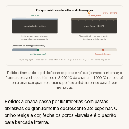
Por que polido espelha e flameado fica áspero
chama ~3.000 °C
POLIDO
FLAMEADO
poros fechados · reflexo
superfície a ~1.000 °C
Lustradeiras + pastas abrasivas
Choque térmico estoura o quartzo:
de granulometria decrescente
face fosca, antiderrapante
Coeficiente de atrito (piso molhado)
polido (escorrega)
flameado (seguro)
Regra de projeto: polido para bancada interna · flameado para piso externo, escada e borda de piscina
Polido x flameado: o polido fecha os poros e reflete (bancada interna); o
flameado usa choque térmico (~3.000 °C de chama, ~1.000 °C na pedra)
para arrancar quartzo e criar superfície antiderrapante para áreas
molhadas.
Polido:
a chapa passa por lustradeiras com pastas
abrasivas de granulometria decrescente até espelhar. O
brilho realça a cor, fecha os poros visíveis e é o padrão
para bancada interna.