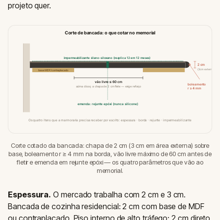
projeto quer.
Corte de bancada: o que cotar no memorial
impermeabilizante silano-siloxano (reaplica 12 em 12 meses)
2 cm
(3 cm externo)
base MDF/contraplacado
vão livre ≤ 60 cm
boleamento
acima disso, a chapa de 2 cm flete — exige reforço
r ≥ 4 mm
emenda: rejunte epóxi (nunca silicone)
Os quatro itens que a marmoraria precisa receber por escrito: espessura · borda · rejunte · impermeabilizante
Corte cotado da bancada: chapa de 2 cm (3 cm em área externa) sobre
base, boleamento r ≥ 4 mm na borda, vão livre máximo de 60 cm antes de
fletir e emenda em rejunte epóxi — os quatro parâmetros que vão ao
memorial.
Espessura.
O mercado trabalha com 2 cm e 3 cm.
Bancada de cozinha residencial: 2 cm com base de MDF
ou contraplacado. Piso interno de alto tráfego: 2 cm direto