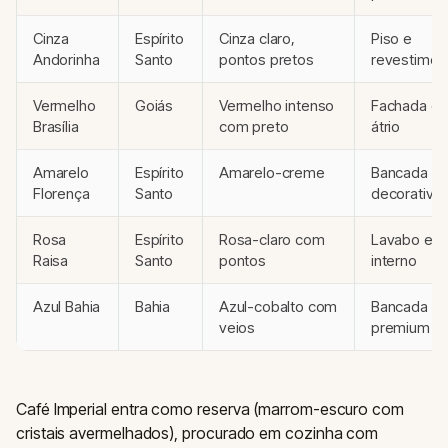
Cinza
Espírito
Cinza claro,
Piso e
Andorinha
Santo
pontos pretos
revestimen
Vermelho
Goiás
Vermelho intenso
Fachada e
Brasília
com preto
átrio
Amarelo
Espírito
Amarelo-creme
Bancada
Florença
Santo
decorativa
Rosa
Espírito
Rosa-claro com
Lavabo e p
Raisa
Santo
pontos
interno
Azul Bahia
Bahia
Azul-cobalto com
Bancada
veios
premium
Café Imperial entra como reserva (marrom-escuro com
cristais avermelhados), procurado em cozinha com