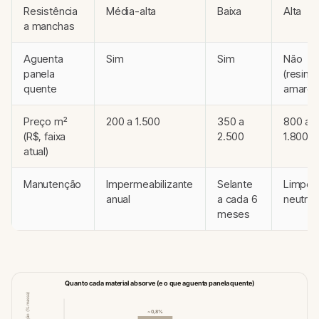
Resistência
Média-alta
Baixa
Alta
a manchas
Aguenta
Sim
Sim
Não
panela
(resina
quente
amarela
Preço m²
200 a 1.500
350 a
800 a
(R$, faixa
2.500
1.800
atual)
Manutenção
Impermeabilizante
Selante
Limpez
anual
a cada 6
neutra
meses
Quanto cada material absorve (e o que aguenta panela quente)
absorção (% massa)
~0,8%