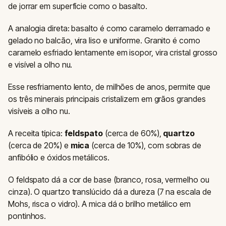
de jorrar em superfície como o basalto.
A analogia direta: basalto é como caramelo derramado e
gelado no balcão, vira liso e uniforme. Granito é como
caramelo esfriado lentamente em isopor, vira cristal grosso
e visível a olho nu.
Esse resfriamento lento, de milhões de anos, permite que
os três minerais principais cristalizem em grãos grandes
visíveis a olho nu.
A receita típica:
feldspato
(cerca de 60%),
quartzo
(cerca de 20%) e
mica
(cerca de 10%), com sobras de
anfibólio e óxidos metálicos.
O feldspato dá a cor de base (branco, rosa, vermelho ou
cinza). O quartzo translúcido dá a dureza (7 na escala de
Mohs, risca o vidro). A mica dá o brilho metálico em
pontinhos.