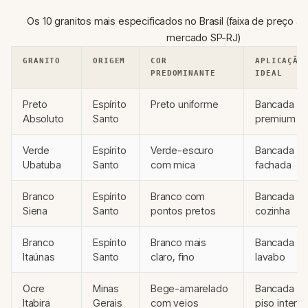
Os 10 granitos mais especificados no Brasil (faixa de preço at
mercado SP-RJ)
GRANITO
ORIGEM
COR
APLICAÇÃO
PREDOMINANTE
IDEAL
Preto
Espírito
Preto uniforme
Bancada
Absoluto
Santo
premium
Verde
Espírito
Verde-escuro
Bancada e
Ubatuba
Santo
com mica
fachada
Branco
Espírito
Branco com
Bancada d
Siena
Santo
pontos pretos
cozinha
Branco
Espírito
Branco mais
Bancada e
Itaúnas
Santo
claro, fino
lavabo
Ocre
Minas
Bege-amarelado
Bancada e
Itabira
Gerais
com veios
piso intern