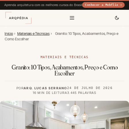
Aprenda arquitetura com os melhores cursos do Brasil
Conhecer a Mobflix →
Início
›
Materiais e Técnicas
›
Granito: 10 Tipos, Acabamentos, Preço e
Como Escolher
MATERIAIS E TÉCNICAS
Granito: 10 Tipos, Acabamentos, Preço e Como
Escolher
POR
ARQ. LUCAS SERRANO
24 DE JULHO DE 2026
16 MIN DE LEITURA
3.445 PALAVRAS