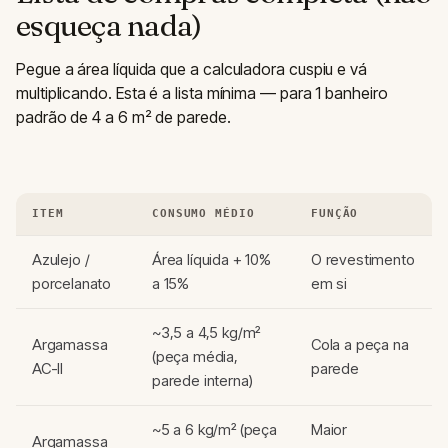
esqueça nada)
Pegue a área líquida que a calculadora cuspiu e vá
multiplicando. Esta é a lista mínima — para 1 banheiro
padrão de 4 a 6 m² de parede.
ITEM
CONSUMO MÉDIO
FUNÇÃO
Azulejo /
Área líquida + 10%
O revestimento
porcelanato
a 15%
em si
~3,5 a 4,5 kg/m²
Argamassa
Cola a peça na
(peça média,
AC-II
parede
parede interna)
~5 a 6 kg/m² (peça
Maior
Argamassa