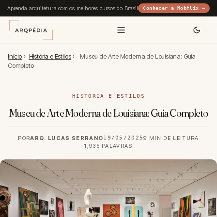
Aprenda arquitetura com os melhores cursos do Brasil
Conhecer a Mobflix →
Início
›
História e Estilos
›
Museu de Arte Moderna de Louisiana: Guia
Completo
HISTÓRIA E ESTILOS
Museu de Arte Moderna de Louisiana: Guia Completo
POR
ARQ. LUCAS SERRANO
19/05/2025
9 MIN DE LEITURA
1,935 PALAVRAS