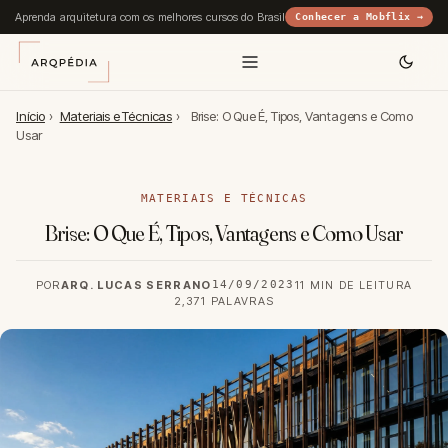
Aprenda arquitetura com os melhores cursos do Brasil
Conhecer a Mobflix →
Início
›
Materiais e Técnicas
›
Brise: O Que É, Tipos, Vantagens e Como
Usar
MATERIAIS E TÉCNICAS
Brise: O Que É, Tipos, Vantagens e Como Usar
POR
ARQ. LUCAS SERRANO
14/09/2023
11 MIN DE LEITURA
2,371 PALAVRAS