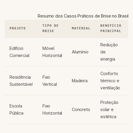
Resumo dos Casos Práticos de Brise no Brasil
TIPO DE
BENEFÍCIO
PROJETO
MATERIAL
BRISE
PRINCIPAL
Redução
Edifício
Móvel
Alumínio
de
Comercial
Horizontal
(
energia
Conforto
Residência
Fixo
R
Madeira
térmico e
Sustentável
Vertical
J
ventilação
Proteção
Escola
Fixo
Concreto
solar e
C
Pública
Horizontal
estética