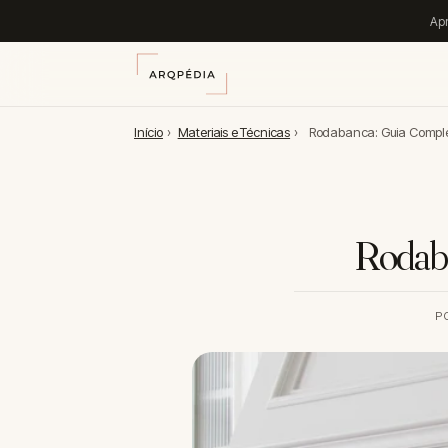
Apr
Início
›
Materiais e Técnicas
›
Rodabanca: Guia Comple
Rodaba
P