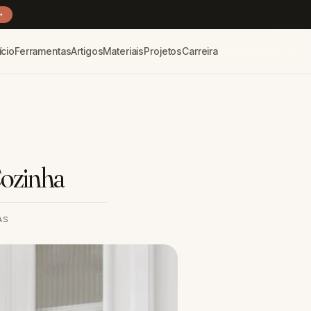
→
ício
Ferramentas
Artigos
Materiais
Projetos
Carreira
Cozinha
AS