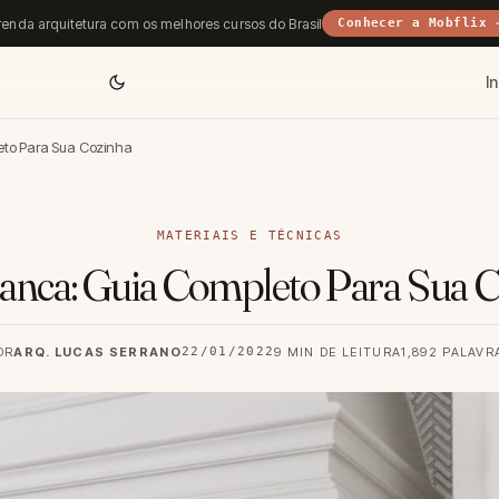
enda arquitetura com os melhores cursos do Brasil
Conhecer a Mobflix 
In
to Para Sua Cozinha
MATERIAIS E TÉCNICAS
nca: Guia Completo Para Sua 
OR
ARQ. LUCAS SERRANO
22/01/2022
9 MIN DE LEITURA
1,892 PALAVR