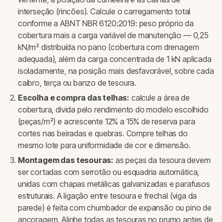
interseção (rincões). Calcule o carregamento total
conforme a ABNT NBR 6120:2019: peso próprio da
cobertura mais a carga variável de manutenção — 0,25
kN/m² distribuída no pano (cobertura com drenagem
adequada), além da carga concentrada de 1 kN aplicada
isoladamente, na posição mais desfavorável, sobre cada
caibro, terça ou banzo de tesoura.
Escolha e compra das telhas:
calcule a área de
cobertura, divida pelo rendimento do modelo escolhido
(peças/m²) e acrescente 12% a 15% de reserva para
cortes nas beiradas e quebras. Compre telhas do
mesmo lote para uniformidade de cor e dimensão.
Montagem das tesouras:
as peças da tesoura devem
ser cortadas com serrotão ou esquadria automática,
unidas com chapas metálicas galvanizadas e parafusos
estruturais. A ligação entre tesoura e frechal (viga da
parede) é feita com chumbador de expansão ou pino de
ancoragem. Alinhe todas as tesouras no prumo antes de