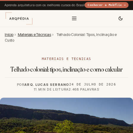
Aprenda arquitetura com os melhores cursos do Brasil
Conhecer a Mobflix →
Início
›
Materiais e Técnicas
›
Telhado Colonial: Tipos, Inclinação e
Custo
MATERIAIS E TÉCNICAS
Telhado colonial: tipos, inclinação e como calcular
POR
ARQ. LUCAS SERRANO
24 DE JULHO DE 2026
11 MIN DE LEITURA
2.468 PALAVRAS