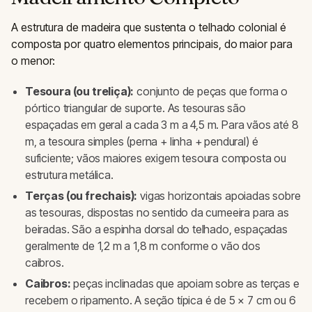
A estrutura de madeira que sustenta o telhado colonial é
composta por quatro elementos principais, do maior para
o menor:
Tesoura (ou treliça):
conjunto de peças que forma o
pórtico triangular de suporte. As tesouras são
espaçadas em geral a cada 3 m a 4,5 m. Para vãos até 8
m, a tesoura simples (perna + linha + pendural) é
suficiente; vãos maiores exigem tesoura composta ou
estrutura metálica.
Terças (ou frechais):
vigas horizontais apoiadas sobre
as tesouras, dispostas no sentido da cumeeira para as
beiradas. São a espinha dorsal do telhado, espaçadas
geralmente de 1,2 m a 1,8 m conforme o vão dos
caibros.
Caibros:
peças inclinadas que apoiam sobre as terças e
recebem o ripamento. A seção típica é de 5 × 7 cm ou 6