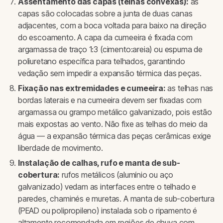
Assentamento das capas (telhas convexas):
as
capas são colocadas sobre a junta de duas canas
adjacentes, com a boca voltada para baixo na direção
do escoamento. A capa da cumeeira é fixada com
argamassa de traço 1:3 (cimento:areia) ou espuma de
poliuretano específica para telhados, garantindo
vedação sem impedir a expansão térmica das peças.
Fixação nas extremidades e cumeeira:
as telhas nas
bordas laterais e na cumeeira devem ser fixadas com
argamassa ou grampo metálico galvanizado, pois estão
mais expostas ao vento. Não fixe as telhas do meio da
água — a expansão térmica das peças cerâmicas exige
liberdade de movimento.
Instalação de calhas, rufo e manta de sub-
cobertura:
rufos metálicos (alumínio ou aço
galvanizado) vedam as interfaces entre o telhado e
paredes, chaminés e muretas. A manta de sub-cobertura
(PEAD ou polipropileno) instalada sob o ripamento é
altamente recomendada em regiões de chuva com