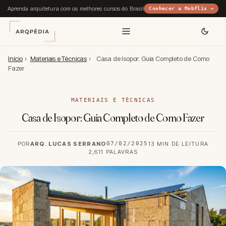
Aprenda arquitetura com os melhores cursos do Brasil
Conhecer a Mobflix →
Início
›
Materiais e Técnicas
›
Casa de Isopor: Guia Completo de Como
Fazer
MATERIAIS E TÉCNICAS
Casa de Isopor: Guia Completo de Como Fazer
POR
ARQ. LUCAS SERRANO
07/02/2025
13 MIN DE LEITURA
2,611 PALAVRAS