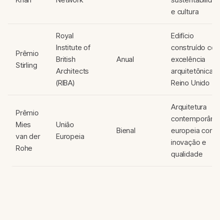
e cultura
Royal
Edifício
Institute of
construído co
Prêmio
British
Anual
excelência
Stirling
Architects
arquitetônica n
(RIBA)
Reino Unido
Arquitetura
Prêmio
contemporâne
Mies
União
Bienal
europeia com
van der
Europeia
inovação e
Rohe
qualidade