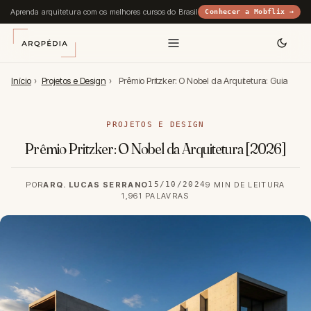
Aprenda arquitetura com os melhores cursos do Brasil
Conhecer a Mobflix →
Início
›
Projetos e Design
›
Prêmio Pritzker: O Nobel da Arquitetura: Guia
PROJETOS E DESIGN
Prêmio Pritzker: O Nobel da Arquitetura [2026]
POR
ARQ. LUCAS SERRANO
15/10/2024
9 MIN DE LEITURA
1,961 PALAVRAS