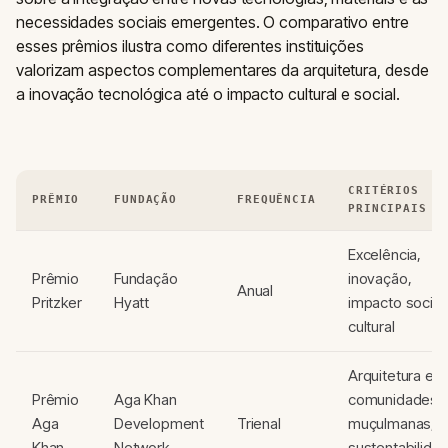
necessidades sociais emergentes. O comparativo entre
esses prêmios ilustra como diferentes instituições
valorizam aspectos complementares da arquitetura, desde
a inovação tecnológica até o impacto cultural e social.
CRITÉRIOS
PRÊMIO
FUNDAÇÃO
FREQUÊNCIA
PRINCIPAIS
Excelência,
Prêmio
Fundação
inovação,
Anual
Pritzker
Hyatt
impacto social
cultural
Arquitetura em
Prêmio
Aga Khan
comunidades
Aga
Development
Trienal
muçulmanas,
Khan
Network
sustentabilida