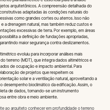
rojetos arquitetônicos. A compreensão detalhada do
construtivas adaptadas às condições naturais do
essivas como grandes cortes ou aterros. Isso não
o e a drenagem natural, mas também reduz custos e
entações excessivas de terra. Por exemplo, em áreas
ossibilita a definição de fundações apropriadas,
arantindo maior segurança contra deslizamentos.
timétrico evoluiu para incorporar análises mais
do terreno (MDT), que integra dados altimétricos e
ariados de ocupação e impacto ambiental. Para
a elaboração de projetos que respeitem os
rientação solar e a ventilação natural, aproveitando a
 o desempenho bioclimático da edificação. Assim, o
leta de dados, tornando-se um instrumento
osa entre obra e meio ambiente.
te ao arquiteto conhecer em profundidade o terreno