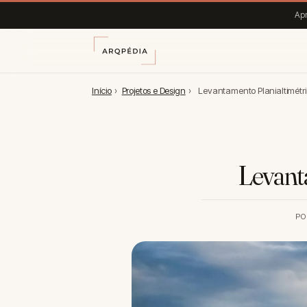
Apr
Início
›
Projetos e Design
›
Levantamento Planialtimétri
Levant
PO