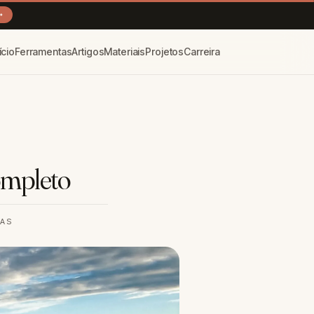
→
ício
Ferramentas
Artigos
Materiais
Projetos
Carreira
ompleto
RAS