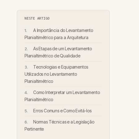
NESTE ARTIGO
A Importância do Levantamento
Planialtimétrico para a Arquitetura
As Etapas de um Levantamento
Planialtimétrico de Qualidade
Tecnologias e Equipamentos
Utilizados no Levantamento
Planialtimétrico
Como Interpretar um Levantamento
Planialtimétrico
Erros Comuns e Como Evitá-los
Normas Técnicas e a Legislação
Pertinente