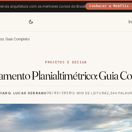
enda arquitetura com os melhores cursos do Brasil
Conhecer a Mobflix 
In
co: Guia Completo
PROJETOS E DESIGN
amento Planialtimétrico: Guia C
R
ARQ. LUCAS SERRANO
30/03/2020
12 MIN DE LEITURA
2,544 PALAV