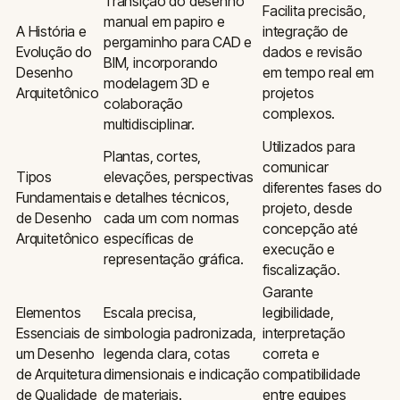
Transição do desenho
Facilita precisão,
manual em papiro e
A História e
integração de
pergaminho para CAD e
Evolução do
dados e revisão
BIM, incorporando
Desenho
em tempo real em
modelagem 3D e
Arquitetônico
projetos
colaboração
complexos.
multidisciplinar.
Utilizados para
Plantas, cortes,
comunicar
Tipos
elevações, perspectivas
diferentes fases do
Fundamentais
e detalhes técnicos,
projeto, desde
de Desenho
cada um com normas
concepção até
Arquitetônico
específicas de
execução e
representação gráfica.
fiscalização.
Garante
Elementos
Escala precisa,
legibilidade,
Essenciais de
simbologia padronizada,
interpretação
um Desenho
legenda clara, cotas
correta e
de Arquitetura
dimensionais e indicação
compatibilidade
de Qualidade
de materiais.
entre equipes