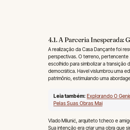
4.1. A Parceria Inesperada: 
A realização da Casa Dançante foi re
perspectivas. O terreno, pertencente a
escolhido para simbolizar a transição
democrática. Havel vislumbrou uma ed
patrimônio, estimulando uma abordag
Leia também:
Explorando O Geni
Pelas Suas Obras Mai
Vlado Milunić, arquiteto tcheco e amig
Sua intenção era criar uma obra que si