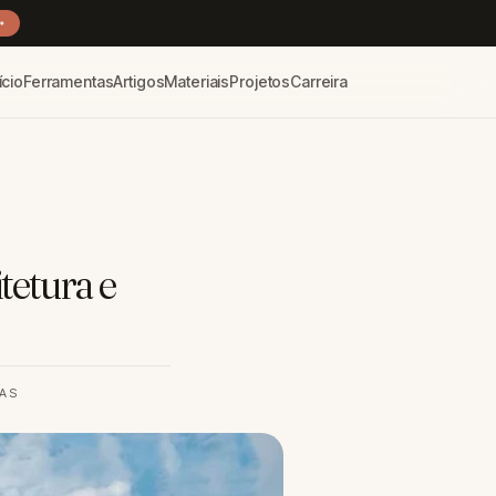
→
ício
Ferramentas
Artigos
Materiais
Projetos
Carreira
tetura e
RAS