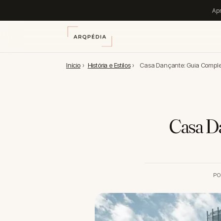
Apr
Início
›
História e Estilos
›
Casa Dançante: Guia Completo
Casa Da
P