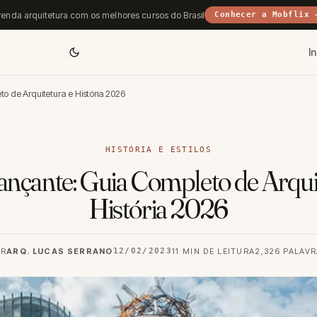
enda arquitetura com os melhores cursos do Brasil
Conhecer a Mobflix 
In
 de Arquitetura e História 2026
HISTÓRIA E ESTILOS
nçante: Guia Completo de Arqui
História 2026
OR
ARQ. LUCAS SERRANO
12/02/2023
11 MIN DE LEITURA
2,326 PALAV