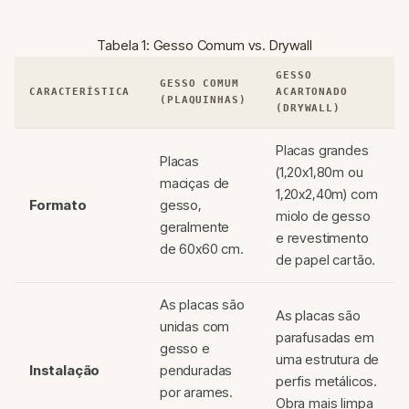
Tabela 1: Gesso Comum vs. Drywall
GESSO
GESSO COMUM
CARACTERÍSTICA
ACARTONADO
(PLAQUINHAS)
(DRYWALL)
Placas grandes
Placas
(1,20x1,80m ou
maciças de
1,20x2,40m) com
Formato
gesso,
miolo de gesso
geralmente
e revestimento
de 60x60 cm.
de papel cartão.
As placas são
As placas são
unidas com
parafusadas em
gesso e
uma estrutura de
Instalação
penduradas
perfis metálicos.
por arames.
Obra mais limpa