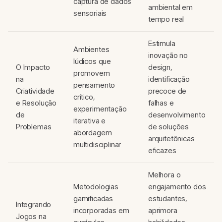
captura de dados
ambiental em
sensoriais
tempo real
Estimula
Ambientes
inovação no
lúdicos que
O Impacto
design,
promovem
na
identificação
pensamento
Criatividade
precoce de
crítico,
e Resolução
falhas e
experimentação
de
desenvolvimento
iterativa e
Problemas
de soluções
abordagem
arquitetônicas
multidisciplinar
eficazes
Melhora o
Metodologias
engajamento dos
gamificadas
estudantes,
Integrando
incorporadas em
aprimora
Jogos na