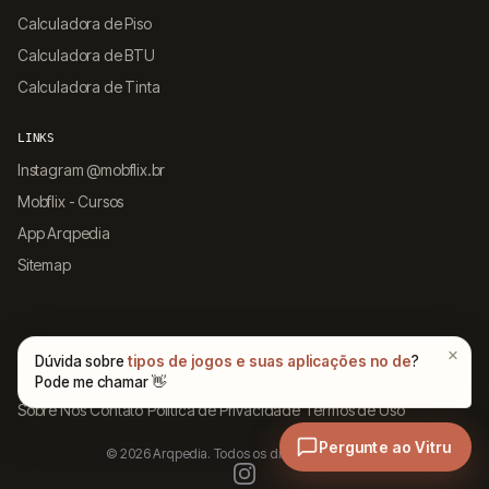
Calculadora de Piso
Calculadora de BTU
Calculadora de Tinta
LINKS
Instagram @mobflix.br
Mobflix - Cursos
App Arqpedia
Sitemap
INSTITUCIONAL
Sobre Nós
Contato
Política de Privacidade
Termos de Uso
© 2026 Arqpedia. Todos os direitos reservados.