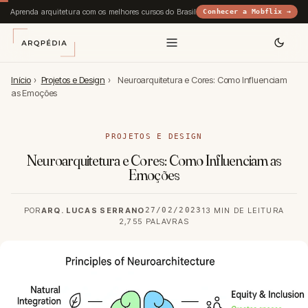
Aprenda arquitetura com os melhores cursos do Brasil
Conhecer a Mobflix →
Início
›
Projetos e Design
›
Neuroarquitetura e Cores: Como Influenciam
as Emoções
PROJETOS E DESIGN
Neuroarquitetura e Cores: Como Influenciam as
Emoções
POR
ARQ. LUCAS SERRANO
27/02/2023
13 MIN DE LEITURA
2,755 PALAVRAS