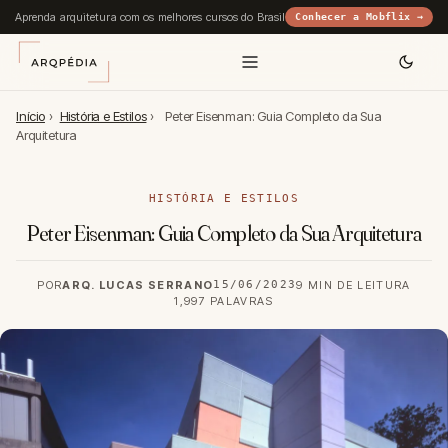
Aprenda arquitetura com os melhores cursos do Brasil
Conhecer a Mobflix →
Início
›
História e Estilos
›
Peter Eisenman: Guia Completo da Sua
Arquitetura
HISTÓRIA E ESTILOS
Peter Eisenman: Guia Completo da Sua Arquitetura
POR
ARQ. LUCAS SERRANO
15/06/2023
9 MIN DE LEITURA
1,997 PALAVRAS