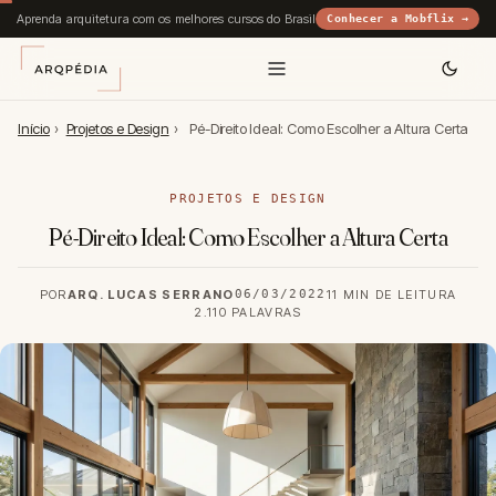
Aprenda arquitetura com os melhores cursos do Brasil
Conhecer a Mobflix →
Início
›
Projetos e Design
›
Pé-Direito Ideal: Como Escolher a Altura Certa
PROJETOS E DESIGN
Pé-Direito Ideal: Como Escolher a Altura Certa
POR
ARQ. LUCAS SERRANO
06/03/2022
11 MIN DE LEITURA
2.110 PALAVRAS