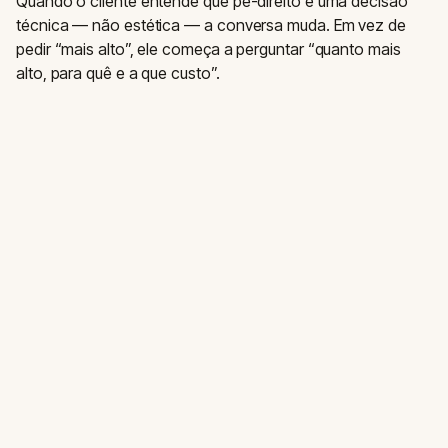
Quando o cliente entende que pé-direito é uma decisão
técnica — não estética — a conversa muda. Em vez de
pedir “mais alto”, ele começa a perguntar “quanto mais
alto, para quê e a que custo”.