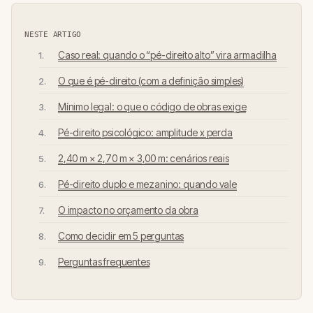
NESTE ARTIGO
Caso real: quando o “pé-direito alto” vira armadilha
O que é pé-direito (com a definição simples)
Mínimo legal: o que o código de obras exige
Pé-direito psicológico: amplitude x perda
2,40 m × 2,70 m × 3,00 m: cenários reais
Pé-direito duplo e mezanino: quando vale
O impacto no orçamento da obra
Como decidir em 5 perguntas
Perguntas frequentes