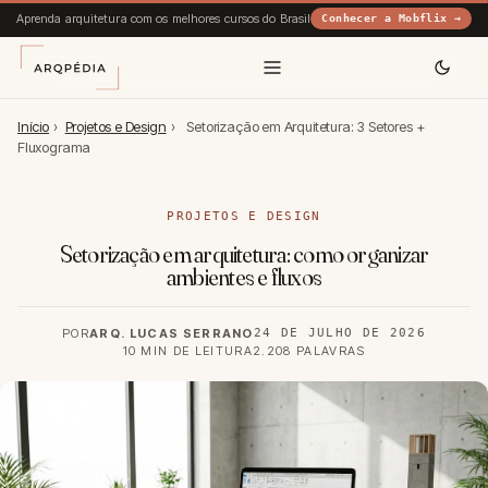
Aprenda arquitetura com os melhores cursos do Brasil
Conhecer a Mobflix →
Início
›
Projetos e Design
›
Setorização em Arquitetura: 3 Setores +
Fluxograma
PROJETOS E DESIGN
Setorização em arquitetura: como organizar
ambientes e fluxos
POR
ARQ. LUCAS SERRANO
24 DE JULHO DE 2026
10 MIN DE LEITURA
2.208 PALAVRAS