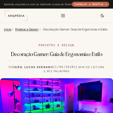
Aprenda arquitetura com os melhores cursos do Brasil
Conhecer a Mobflix →
Início
›
Projetos e Design
›
Decoração Gamer: Guia de Ergonomia e Estilo
PROJETOS E DESIGN
Decoração Gamer: Guia de Ergonomia e Estilo
POR
ARQ. LUCAS SERRANO
11/04/2020
12 MIN DE LEITURA
2,402 PALAVRAS