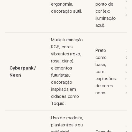
org
ergonomia,
ponto de
se
decoração sutil.
cor (ex:
dis
iluminação
azul).
Muita iluminação
RGB, cores
Preto
...
vibrantes (roxo,
como
cie
rosa, ciano),
base,
am
Cyberpunk /
elementos
com
ur
Neon
futuristas,
explosões
not
decoração
de cores
uma
inspirada em
neon.
ou
cidades como
Tóquio.
Uso de madeira,
plantas (reais ou
...
artificiais),
Tons de
am