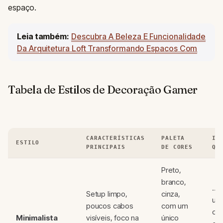
espaço.
Leia também:
Descubra A Beleza E Funcionalidade
Da Arquitetura Loft Transformando Espacos Com
Tabela de Estilos de Decoração Gamer
CARACTERÍSTICAS
PALETA
ID
ESTILO
PRINCIPAIS
DE CORES
QU
Preto,
branco,
...
Setup limpo,
cinza,
um
poucos cabos
com um
cal
Minimalista
visíveis, foco na
único