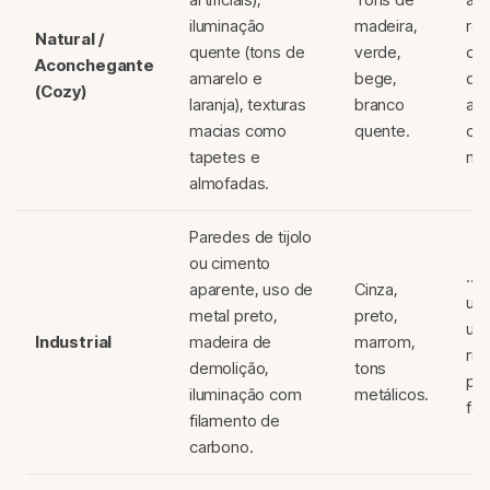
iluminação
madeira,
rel
Natural /
quente (tons de
verde,
con
Aconchegante
amarelo e
bege,
que
(Cozy)
laranja), texturas
branco
a t
macias como
quente.
co
tapetes e
nat
almofadas.
Paredes de tijolo
ou cimento
...
aparente, uso de
Cinza,
uma
metal preto,
preto,
urb
Industrial
madeira de
marrom,
rús
demolição,
tons
per
iluminação com
metálicos.
for
filamento de
carbono.