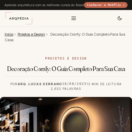
Aprenda arquitetura com os melhores cursos do Brasil
Conhecer a Mobflix →
Início
›
Projetos e Design
›
Decoração Comfy: O Guia Completo Para Sua
Casa
PROJETOS E DESIGN
Decoração Comfy: O Guia Completo Para Sua Casa
POR
ARQ. LUCAS SERRANO
10/08/2023
13 MIN DE LEITURA
2,632 PALAVRAS