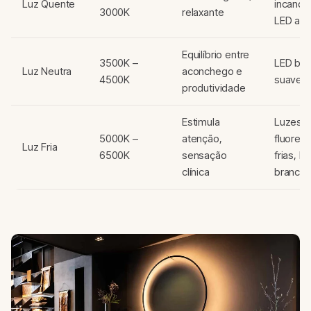
Luz Quente
incande
3000K
relaxante
LED ama
Equilíbrio entre
3500K –
LED bra
Luz Neutra
aconchego e
4500K
suave
produtividade
Estimula
Luzes
5000K –
atenção,
fluores
Luz Fria
6500K
sensação
frias, L
clínica
branco