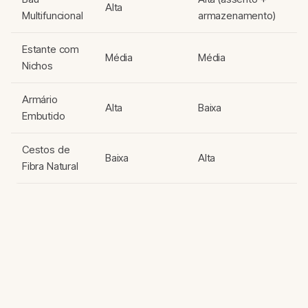
Alta
Multifuncional
armazenamento)
m
Estante com
C
Média
Média
Nichos
mi
Armário
Alta
Baixa
Pe
Embutido
Cestos de
Baixa
Alta
Na
Fibra Natural