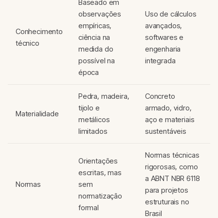
Baseado em
observações
Uso de cálculos
empíricas,
avançados,
Conhecimento
ciência na
softwares e
técnico
medida do
engenharia
possível na
integrada
época
Pedra, madeira,
Concreto
tijolo e
armado, vidro,
Materialidade
metálicos
aço e materiais
limitados
sustentáveis
Normas técnicas
Orientações
rigorosas, como
escritas, mas
a ABNT NBR 6118
Normas
sem
para projetos
normatização
estruturais no
formal
Brasil