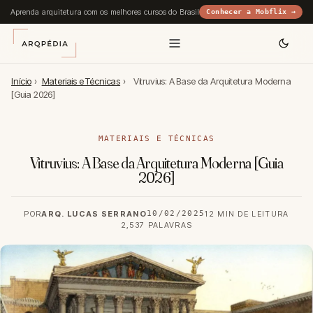
Aprenda arquitetura com os melhores cursos do Brasil
Conhecer a Mobflix →
Início
›
Materiais e Técnicas
›
Vitruvius: A Base da Arquitetura Moderna
[Guia 2026]
MATERIAIS E TÉCNICAS
Vitruvius: A Base da Arquitetura Moderna [Guia
2026]
POR
ARQ. LUCAS SERRANO
10/02/2025
12 MIN DE LEITURA
2,537 PALAVRAS