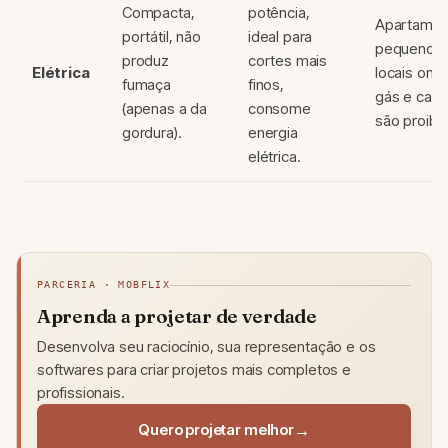
Compacta,
potência,
Apartamen
portátil, não
ideal para
pequenos 
produz
cortes mais
Elétrica
locais ond
fumaça
finos,
gás e carv
(apenas a da
consome
são proibi
gordura).
energia
elétrica.
PARCERIA · MOBFLIX
Aprenda a projetar de verdade
Desenvolva seu raciocínio, sua representação e os
softwares para criar projetos mais completos e
profissionais.
Quero projetar melhor