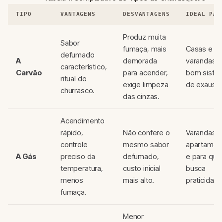
TIPO
VANTAGENS
DESVANTAGENS
IDEAL PAR
Produz muita
Sabor
fumaça, mais
Casas e
defumado
A
demorada
varandas 
característico,
Carvão
para acender,
bom siste
ritual do
exige limpeza
de exaustã
churrasco.
das cinzas.
Acendimento
rápido,
Não confere o
Varandas 
controle
mesmo sabor
apartamen
A Gás
preciso da
defumado,
e para qu
temperatura,
custo inicial
busca
menos
mais alto.
praticidade
fumaça.
Menor