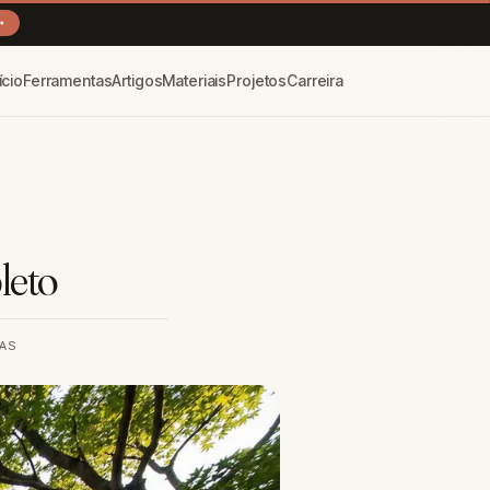
→
ício
Ferramentas
Artigos
Materiais
Projetos
Carreira
leto
RAS