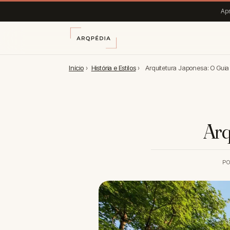
Apr
Início
›
História e Estilos
›
Arquitetura Japonesa: O Gui
Arq
P