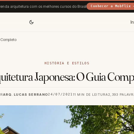
enda arquitetura com os melhores cursos do Brasil
Conhecer a Mobflix 
In
a Completo
HISTÓRIA E ESTILOS
uitetura Japonesa: O Guia Comp
OR
ARQ. LUCAS SERRANO
24/07/2021
11 MIN DE LEITURA
2,393 PALAV