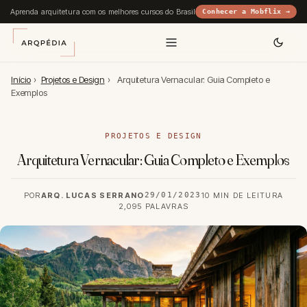
Aprenda arquitetura com os melhores cursos do Brasil
Conhecer a Mobflix →
Início
›
Projetos e Design
›
Arquitetura Vernacular: Guia Completo e
Exemplos
PROJETOS E DESIGN
Arquitetura Vernacular: Guia Completo e Exemplos
POR
ARQ. LUCAS SERRANO
29/01/2023
10 MIN DE LEITURA
2,095 PALAVRAS