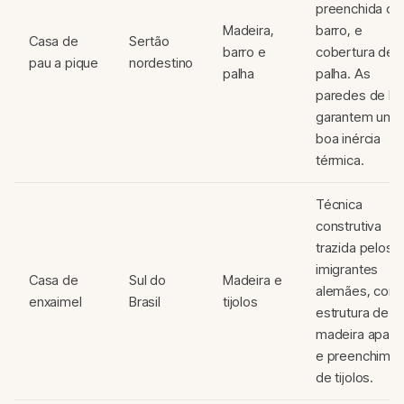
preenchida c
Madeira,
barro, e
Casa de
Sertão
barro e
cobertura de
pau a pique
nordestino
palha
palha. As
paredes de ba
garantem uma
boa inércia
térmica.
Técnica
construtiva
trazida pelos
imigrantes
Casa de
Sul do
Madeira e
alemães, com
enxaimel
Brasil
tijolos
estrutura de
madeira apare
e preenchime
de tijolos.