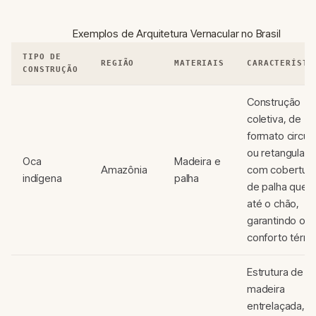
Exemplos de Arquitetura Vernacular no Brasil
TIPO DE
REGIÃO
MATERIAIS
CARACTERÍSTI
CONSTRUÇÃO
Construção
coletiva, de
formato circula
ou retangular,
Oca
Madeira e
Amazônia
com cobertur
indígena
palha
de palha que v
até o chão,
garantindo o
conforto térmi
Estrutura de
madeira
entrelaçada,