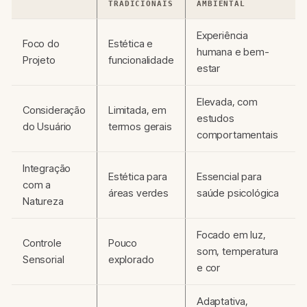
TRADICIONAIS
AMBIENTAL
Experiência
Foco do
Estética e
humana e bem-
Projeto
funcionalidade
estar
Elevada, com
Consideração
Limitada, em
estudos
do Usuário
termos gerais
comportamentais
Integração
Estética para
Essencial para
com a
áreas verdes
saúde psicológica
Natureza
Focado em luz,
Controle
Pouco
som, temperatura
Sensorial
explorado
e cor
Adaptativa,