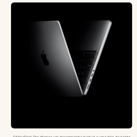
O MacBook Pro oferece um desempenho incrível e uma tela de ponta