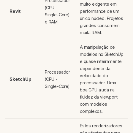
Processador
muito exigente em
(CPU -
Revit
performance de um
Single-Core)
único núcleo. Projetos
e RAM
grandes consomem
muita RAM.
A manipulação de
modelos no SketchUp
é quase inteiramente
dependente da
Processador
velocidade do
SketchUp
(CPU -
processador. Uma
Single-Core)
boa GPU ajuda na
fluidez da viewport
com modelos
complexos.
Estes renderizadores
são otimizados para