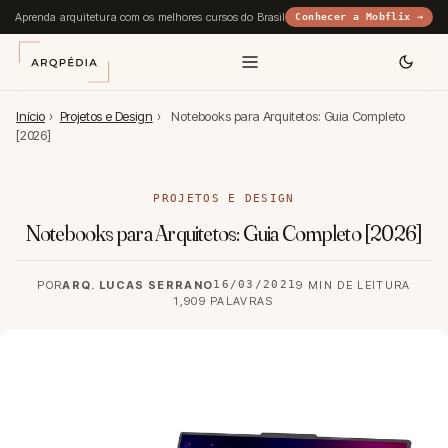
Aprenda arquitetura com os melhores cursos do Brasil
Conhecer a Mobflix →
Início
›
Projetos e Design
›
Notebooks para Arquitetos: Guia Completo
[2026]
PROJETOS E DESIGN
Notebooks para Arquitetos: Guia Completo [2026]
POR
ARQ. LUCAS SERRANO
16/03/2021
9 MIN DE LEITURA
1,909 PALAVRAS