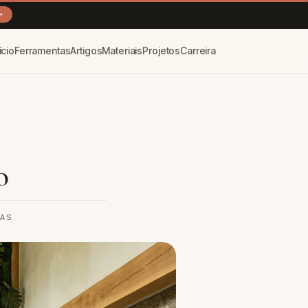
→
ício
Ferramentas
Artigos
Materiais
Projetos
Carreira
o
RAS