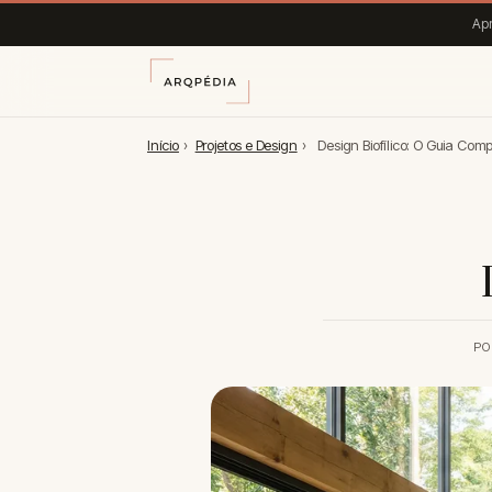
Apr
Início
›
Projetos e Design
›
Design Biofílico: O Guia Comp
PO