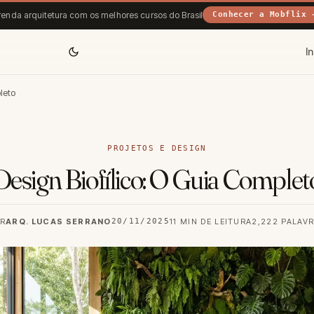
enda arquitetura com os melhores cursos do Brasil
Conhecer a Mobflix 
In
leto
PROJETOS E DESIGN
Design Biofílico: O Guia Complet
R
ARQ. LUCAS SERRANO
20/11/2025
11 MIN DE LEITURA
2,222 PALAV