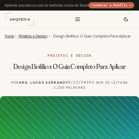
Aprenda arquitetura com os melhores cursos do Brasil
Conhecer a Mobflix →
Início
›
Projetos e Design
›
Design Biofílico: O Guia Completo Para Aplicar
PROJETOS E DESIGN
Design Biofílico: O Guia Completo Para Aplicar
POR
ARQ. LUCAS SERRANO
06/12/2020
11 MIN DE LEITURA
2,256 PALAVRAS