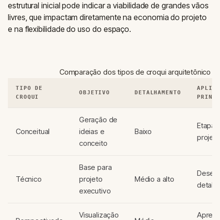
estrutural inicial pode indicar a viabilidade de grandes vãos
livres, que impactam diretamente na economia do projeto
e na flexibilidade do uso do espaço.
Comparação dos tipos de croqui arquitetônico
TIPO DE
APLIC
OBJETIVO
DETALHAMENTO
CROQUI
PRINC
Geração de
Etapa i
Conceitual
ideias e
Baixo
projet
conceito
Base para
Desenv
Técnico
projeto
Médio a alto
detalh
executivo
Visualização
Aprese