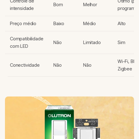
Controle de
Ótimo (pre
Bom
Melhor
intensidade
programáv
Preço médio
Baixo
Médio
Alto
Compatibilidade
Não
Limitado
Sim
com LED
Wi-Fi, Blu
Conectividade
Não
Não
Zigbee