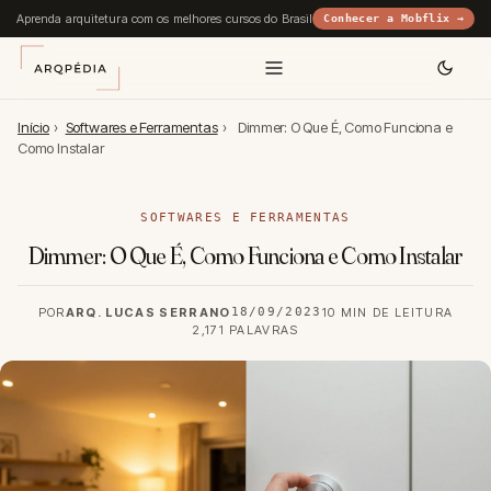
Aprenda arquitetura com os melhores cursos do Brasil
Conhecer a Mobflix →
Início
›
Softwares e Ferramentas
›
Dimmer: O Que É, Como Funciona e
Como Instalar
SOFTWARES E FERRAMENTAS
Dimmer: O Que É, Como Funciona e Como Instalar
POR
ARQ. LUCAS SERRANO
18/09/2023
10 MIN DE LEITURA
2,171 PALAVRAS