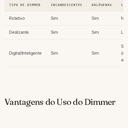
TIPO DE DIMMER
INCANDESCENTES
HALÓGENAS
LED
Rotativo
Sim
Sim
Nã
Deslizante
Sim
Sim
Lim
Si
Digital/Inteligente
Sim
Sim
(di
esp
Vantagens do Uso do Dimmer