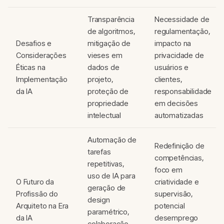
Transparência
Necessidade de
de algoritmos,
regulamentação,
Desafios e
mitigação de
impacto na
Considerações
vieses em
privacidade de
Éticas na
dados de
usuários e
Implementação
projeto,
clientes,
da IA
proteção de
responsabilidade
propriedade
em decisões
intelectual
automatizadas
Automação de
Redefinição de
tarefas
competências,
repetitivas,
foco em
uso de IA para
O Futuro da
criatividade e
geração de
Profissão do
supervisão,
design
Arquiteto na Era
potencial
paramétrico,
da IA
desemprego
colaboração