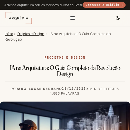
Aprenda arquitetura com os melhores cursos do Brasil
Conhecer a Mobflix →
Início
›
Projetos e Design
›
IA na Arquitetura: O Guia Completo da
Revolução
PROJETOS E DESIGN
IA na Arquitetura: O Guia Completo da Revolução
Design
POR
ARQ. LUCAS SERRANO
21/12/2025
9 MIN DE LEITURA
1,883 PALAVRAS