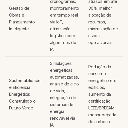
cronogramas,
atrasos em até
Gestão de
monitoramento
30%, melhor
Obras e
em tempo real
alocação de
Planejamento
via IoT,
recursos,
Inteligente
otimização
minimização de
logística com
riscos
algoritmos de
operacionais
IA
Simulações
Redução do
energéticas
consumo
automatizadas,
Sustentabilidade
energético em
análise de ciclo
e Eficiência
edifícios,
de vida,
Energética:
aumento da
integração de
Construindo o
certificação
sistemas de
Futuro Verde
LEED/BREEAM,
energia
menor pegada
renovável via
de carbono
IA