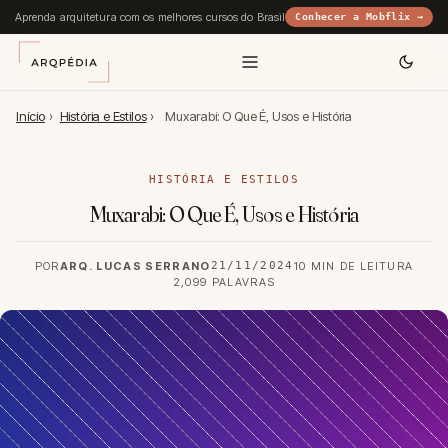
Aprenda arquitetura com os melhores cursos do Brasil
Conhecer a Mobflix →
Início
›
História e Estilos
›
Muxarabi: O Que É, Usos e História
HISTÓRIA E ESTILOS
Muxarabi: O Que É, Usos e História
POR
ARQ. LUCAS SERRANO
21/11/2024
10 MIN DE LEITURA
2,099 PALAVRAS