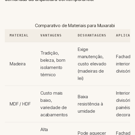
Comparativo de Materiais para Muxarabi
MATERIAL
VANTAGENS
DESVANTAGENS
APLICAÇ
Exige
Tradição,
manutenção,
Fachadas
beleza, bom
Madeira
custo elevado
interiores
isolamento
(madeiras de
divisórias
térmico
lei)
Custo mais
Interiores
Baixa
baixo,
divisórias
MDF / HDF
resistência à
variedade de
painéis
umidade
acabamentos
decorati
Alta
Pode aquecer
Fachadas