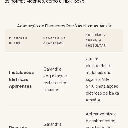
as normas vigentes, como a NBR 15575.
Adaptação de Elementos Retrô às Normas Atuais
SOLUÇÃO /
ELEMENTO
DESAFIO DE
NORMA A
RETRÔ
ADAPTAÇÃO
CONSULTAR
Utilizar
eletrodutos e
Garantir a
Instalações
materiais que
segurança e
Elétricas
sigam a NBR
evitar curtos-
Aparentes
5410 (Instalações
circuitos.
elétricas de baixa
tensão).
Aplicar vernizes
e acabamentos
Garantir a
Pisos de
com laudo de