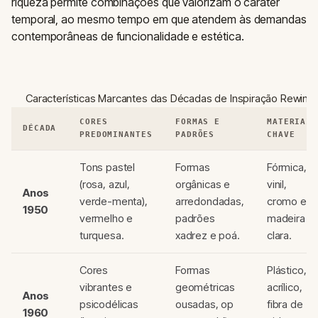
riqueza permite combinações que valorizam o caráter
temporal, ao mesmo tempo em que atendem às demandas
contemporâneas de funcionalidade e estética.
Características Marcantes das Décadas de Inspiração Rewind
CORES
FORMAS E
MATERIAIS
DÉCADA
PREDOMINANTES
PADRÕES
CHAVE
Tons pastel
Formas
Fórmica,
(rosa, azul,
orgânicas e
vinil,
Anos
verde-menta),
arredondadas,
cromo e
1950
vermelho e
padrões
madeira
turquesa.
xadrez e poá.
clara.
Cores
Formas
Plástico,
vibrantes e
geométricas
acrílico,
Anos
psicodélicas
ousadas, op
fibra de
1960