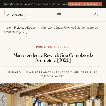
Aprenda arquitetura com os melhores cursos do Brasil
Conhecer a Mobflix →
Início
›
Projetos e Design
›
Macrotendência Rewind: Guia Completo de
Arquitetura [2026]
PROJETOS E DESIGN
Macrotendência Rewind: Guia Completo de
Arquitetura [2026]
POR
ARQ. LUCAS SERRANO
07/10/2023
10 MIN DE LEITURA
2,179 PALAVRAS