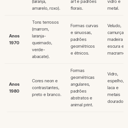
(laranja,
art e padrões
vidro e
amarelo, roxo).
florais.
metal.
Tons terrosos
Formas curvas
Veludo,
(marrom,
e sinuosas,
camurça,
Anos
laranja-
padrões
madeira
1970
queimado,
geométricos
escura e
verde-
e étnicos.
macramê.
abacate).
Formas
Vidro,
geométricas
Cores neon e
espelho,
Anos
angulares,
contrastantes,
laca e
1980
padrões
preto e branco.
metais
abstratos e
dourados.
animal print.